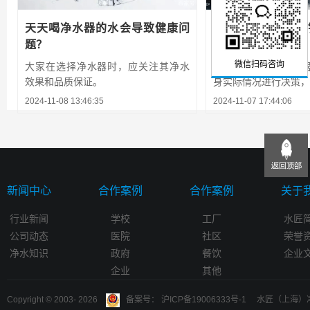
天天喝净水器的水会导致健康问
家里装的净水器费
题？
不是被坑了?
微信扫码咨询
大家在选择净水器时，应关注其净水
在选择是否安装净水
效果和品质保证。
身实际情况进行决策，避
2024-11-08 13:46:35
2024-11-07 17:44:06
新闻中心
合作案例
合作案例
关于
行业新闻
学校
工厂
水匠
公司动态
医院
社区
荣誉
净水知识
政府
餐饮
企业
企业
其他
Copyright © 2003-
2026
备案号： 沪ICP备19006333号-1 水匠（上海