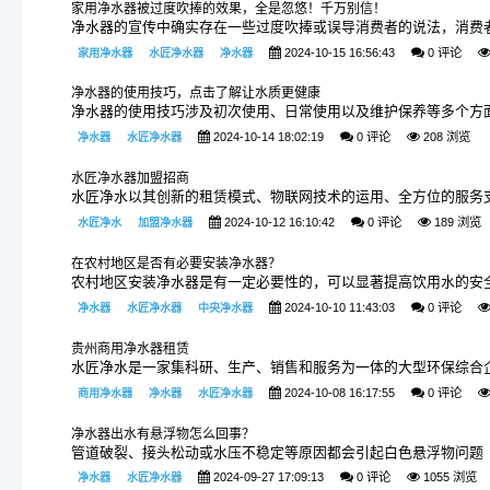
家用净水器被过度吹捧的效果，全是忽悠！千万别信！
净水器的宣传中确实存在一些过度吹捧或误导消费者的说法，消费
2024-10-15 16:56:43
0 评论
家用净水器
水匠净水器
净水器
净水器的使用技巧，点击了解让水质更健康
净水器的使用技巧涉及初次使用、日常使用以及维护保养等多个方
2024-10-14 18:02:19
0 评论
208 浏览
净水器
水匠净水器
水匠净水器加盟招商
水匠净水以其创新的租赁模式、物联网技术的运用、全方位的服务
2024-10-12 16:10:42
0 评论
189 浏览
水匠净水
加盟净水器
在农村地区是否有必要安装净水器？
农村地区安装净水器是有一定必要性的，可以显著提高饮用水的安
2024-10-10 11:43:03
0 评论
净水器
水匠净水器
中央净水器
贵州商用净水器租赁
水匠净水是一家集科研、生产、销售和服务为一体的大型环保综合
2024-10-08 16:17:55
0 评论
商用净水器
净水器
水匠净水器
净水器出水有悬浮物怎么回事？
管道破裂、接头松动或水压不稳定等原因都会引起白色悬浮物问题
2024-09-27 17:09:13
0 评论
1055 浏览
净水器
水匠净水器