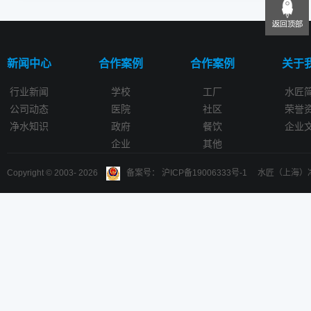
新闻中心
合作案例
合作案例
关于
行业新闻
学校
工厂
水匠
公司动态
医院
社区
荣誉
净水知识
政府
餐饮
企业
企业
其他
Copyright © 2003-
2026
备案号： 沪ICP备19006333号-1 水匠（上海