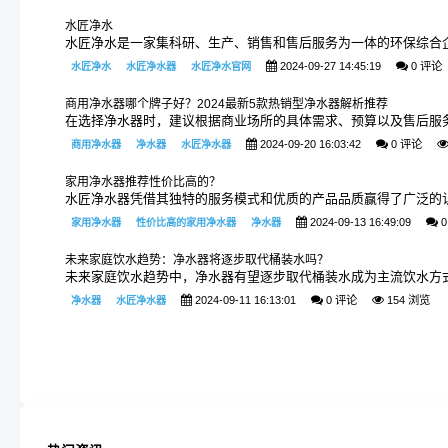
水匠净水
水匠净水是一家集科研、生产、销售和售后服务为一体的环保综合
2024-09-27 14:45:19
0 评论
水匠净水
水匠净水器
水匠净水官网
商用净水器哪个牌子好？2024最新5款热销型净水器解析推荐
在选择净水器时，建议根据商业场所的具体需求、预算以及售后服
2024-09-20 16:03:42
0 评论
商用净水器
净水器
水匠净水器
家用净水器推荐性价比高的？
水匠净水器凭借其独特的服务模式和优质的产品品质赢得了广泛的
2024-09-13 16:49:09
0
家用净水器
性价比高的家用净水器
净水器
未来家庭饮水趋势：净水器将逐步取代桶装水吗？
未来家庭饮水趋势中，净水器有望逐步取代桶装水成为主流饮水方
2024-09-11 16:13:01
0 评论
154 浏览
净水器
水匠净水器