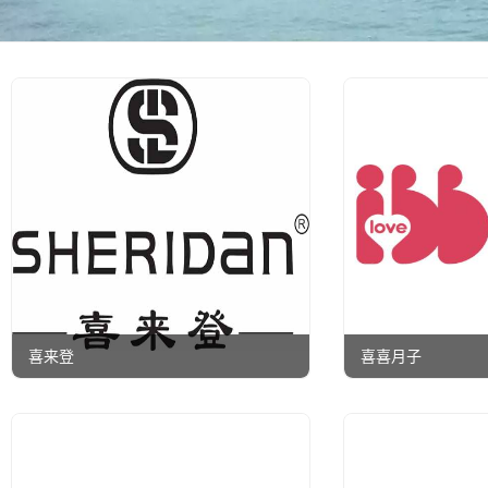
喜来登
喜喜月子