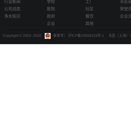
行业新闻
学校
工厂
水匠
公司动态
医院
社区
荣誉
净水知识
政府
餐饮
企业
企业
其他
Copyright © 2003-
2026
备案号： 沪ICP备19006333号-1 水匠（上海