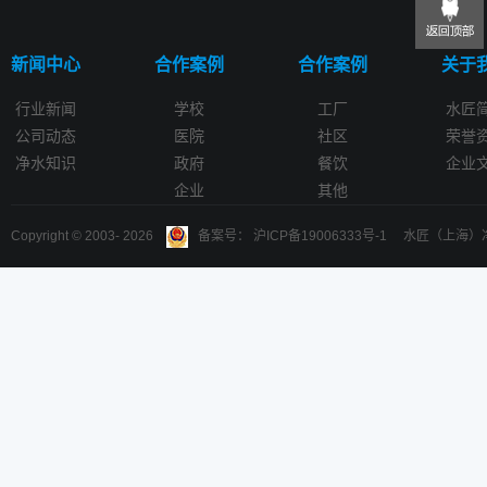
新闻中心
合作案例
合作案例
关于
行业新闻
学校
工厂
水匠
公司动态
医院
社区
荣誉
净水知识
政府
餐饮
企业
企业
其他
Copyright © 2003-
2026
备案号： 沪ICP备19006333号-1 水匠（上海