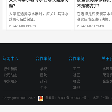
题？
不是被坑了?
大家在选择净水器时，应关注其净水
在选择是否安装净水
效果和品质保证。
身实际情况进行决策，避
2024-11-08 13:46:35
2024-11-07 17:44:06
新闻中心
合作案例
合作案例
关于
行业新闻
学校
工厂
水匠
公司动态
医院
社区
荣誉
净水知识
政府
餐饮
企业
企业
其他
Copyright © 2003-
2026
备案号： 沪ICP备19006333号-1 水匠（上海