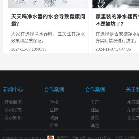
天天喝净水器的水会导致健康问
家里装的净水器费
题？
不是被坑了?
大家在选择净水器时，应关注其净水
在选择是否安装净水
效果和品质保证。
身实际情况进行决策，避
2024-11-08 13:46:35
2024-11-07 17:44:06
新闻中心
合作案例
合作案例
关于
行业新闻
学校
工厂
水匠
公司动态
医院
社区
荣誉
净水知识
政府
餐饮
企业
企业
其他
Copyright © 2003-
2026
备案号： 沪ICP备19006333号-1 水匠（上海