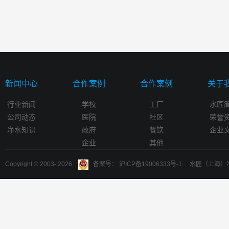
新闻中心
合作案例
合作案例
关于
行业新闻
学校
工厂
水匠
公司动态
医院
社区
荣誉
净水知识
政府
餐饮
企业
企业
其他
Copyright © 2003-
2026
备案号： 沪ICP备19006333号-1 水匠（上海