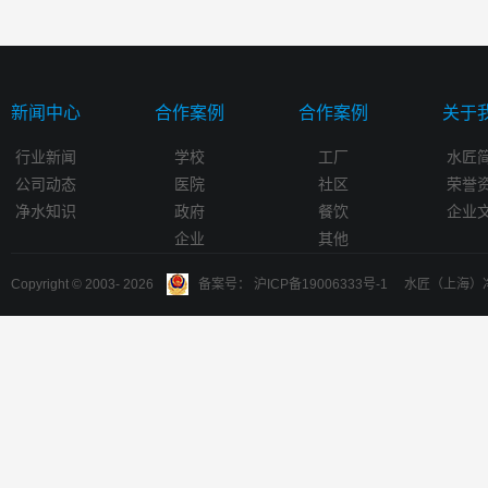
新闻中心
合作案例
合作案例
关于
行业新闻
学校
工厂
水匠
公司动态
医院
社区
荣誉
净水知识
政府
餐饮
企业
企业
其他
Copyright © 2003-
2026
备案号： 沪ICP备19006333号-1 水匠（上海