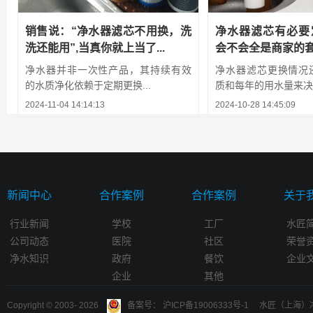
销售说：“净水器滤芯不用换，洗
净水器滤芯有必要
洗还能用”,当真你就上当了...
会不会全是商家的
净水器并非一次性产品，其持续有效
净水器滤芯更换情况
的水质净化依赖于定期更换...
质和每年的用水量来决
2024-11-04 14:14:13
2024-10-28 14:45:09
新闻中心
合作案例
合作案例
关于
行业新闻
学校
工厂
水匠
公司动态
医院
社区
荣誉
净水知识
政府
餐饮
企业
企业
其他
Copyright © 2003-
2026
备案号： 沪ICP备19006333号-1 水匠（上海