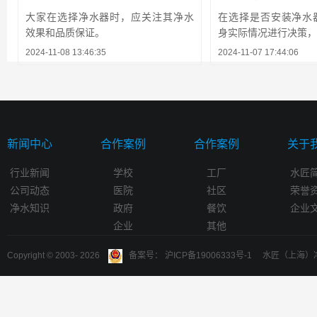
大家在选择净水器时，应关注其净水
在选择是否安装净水
效果和品质保证。
身实际情况进行决策，避
2024-11-08 13:46:35
2024-11-07 17:44:06
新闻中心
合作案例
合作案例
关于
行业新闻
学校
工厂
水匠
公司动态
医院
社区
荣誉
净水知识
政府
餐饮
企业
企业
其他
Copyright © 2003-
2026
备案号： 沪ICP备19006333号-1 水匠（上海