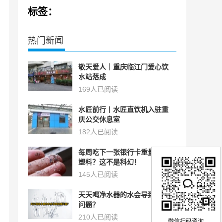
标签：
热门新闻
敬天爱人｜重庆临江门爱心饮
水站落成
169人已阅读
水匠前行丨水匠直饮机入驻重
庆公交休息室
182人已阅读
每周吃下一张银行卡重量的微
塑料？这不是科幻！
145人已阅读
天天喝净水器的水会导致健康
问题？
微信扫码咨询
210人已阅读