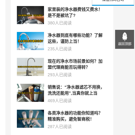
家里装的净水器费钱又费水！
是不是被坑了?
380人已阅读
净水器到底有哪些功能？了解
这些，谨防上当！
235人已阅读
现在的净水市场前景如何？加
盟代理商能否玩得转？
293人已阅读
销售说：“净水器滤芯不用换，
洗洗还能用”,当真你就上当
了！
469人已阅读
各类净水器的功能你知道吗？
精准购买，避免智商税！
287人已阅读