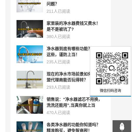
问题？
211人已阅读
家里装的净水器费钱又费水！
是不是被坑了?
380人已阅读
净水器到底有哪些功能？了解
这些，谨防上当！
235人已阅读
现在的净水市场前景如何？加
盟代理商能否玩得转？
微信扫码咨询
293人已阅读
销售说：“净水器滤芯不用换，
洗洗还能用”,当真你就上当
了！
470人已阅读
各类净水器的功能你知道吗？
精准购买，避免智商税！