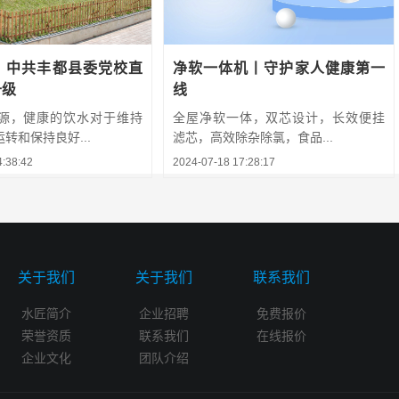
丨中共丰都县委党校直
净软一体机丨守护家人健康第一
升级
线
源，健康的饮水对于维持
全屋净软一体，双芯设计，长效便挂
转和保持良好...
滤芯，高效除杂除氯，食品...
4:38:42
2024-07-18 17:28:17
关于我们
关于我们
联系我们
水匠简介
企业招聘
免费报价
荣誉资质
联系我们
在线报价
企业文化
团队介绍