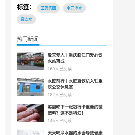
标签：
国药集团
水匠净水
直饮水
热门新闻
敬天爱人｜重庆临江门爱心饮
水站落成
169人已阅读
水匠前行丨水匠直饮机入驻重
庆公交休息室
182人已阅读
每周吃下一张银行卡重量的微
塑料？这不是科幻！
145人已阅读
天天喝净水器的水会导致健康