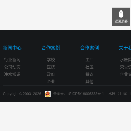
新闻中心
合作案例
合作案例
关于
行业新闻
学校
工厂
水匠
公司动态
医院
社区
荣誉
净水知识
政府
餐饮
企业
企业
其他
Copyright © 2003-
2026
备案号： 沪ICP备19006333号-1 水匠（上海