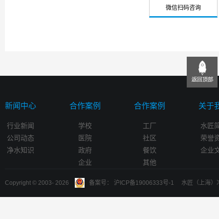
微信扫码咨询
新闻中心
合作案例
合作案例
关于
行业新闻
学校
工厂
水匠
公司动态
医院
社区
荣誉
净水知识
政府
餐饮
企业
企业
其他
Copyright © 2003-
2026
备案号： 沪ICP备19006333号-1 水匠（上海