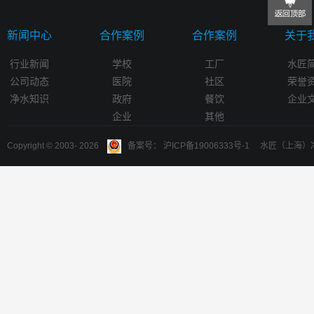
新闻中心
合作案例
合作案例
关于
行业新闻
学校
工厂
水匠
公司动态
医院
社区
荣誉
净水知识
政府
餐饮
企业
企业
其他
Copyright © 2003-
2026
备案号： 沪ICP备19006333号-1 水匠（上海