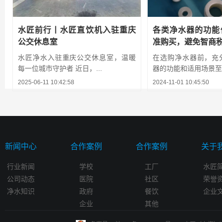
水匠前行丨水匠直饮机入驻重庆
各类净水器的功能
公交休息室
准购买，避免智商
水匠净水入驻重庆公交休息室，温暖
在选购净水器前，充
每一位城市守护者 近日，...
器的功能和适用场景至关
2025-06-11 10:42:58
2024-11-01 10:45:50
新闻中心
合作案例
合作案例
关于
行业新闻
学校
工厂
水匠
公司动态
医院
社区
荣誉
净水知识
政府
餐饮
企业
企业
其他