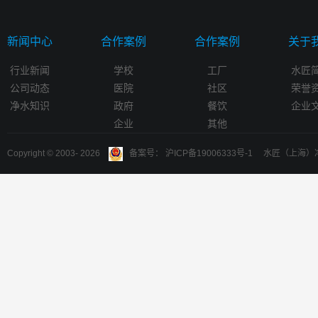
新闻中心
合作案例
合作案例
关于
行业新闻
学校
工厂
水匠
公司动态
医院
社区
荣誉
净水知识
政府
餐饮
企业
企业
其他
Copyright © 2003-
2026
备案号： 沪ICP备19006333号-1 水匠（上海