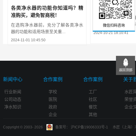
各类净水器的功能你知道吗？精
净水器怎么挑选？
准购买，避免智商税！
挑选净水器时需要了
虑滤芯寿命与成本、节水
在选购净水器前，充分了解各类净水
微信扫码咨询
器的功能和适用场景至关重...
2024-10-21 18:10:41
2024-11-01 10:45:50
新闻中心
合作案例
合作案例
关于
行业新闻
学校
工厂
水匠
公司动态
医院
社区
荣誉
净水知识
政府
餐饮
企业
企业
其他
Copyright © 2003-
2026
备案号： 沪ICP备19006333号-1 水匠（上海