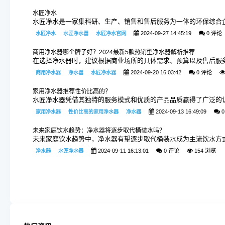
水匠净水
水匠净水是一家集科研、生产、销售和售后服务为一体的环保综合
2024-09-27 14:45:19
0 评论
水匠净水
水匠净水器
水匠净水官网
商用净水器哪个牌子好？2024最新5款热销型净水器解析推荐
在选择净水器时，建议根据商业场所的具体需求、预算以及售后服
2024-09-20 16:03:42
0 评论
商用净水器
净水器
水匠净水器
家用净水器推荐性价比高的？
水匠净水器凭借其独特的服务模式和优质的产品品质赢得了广泛的
2024-09-13 16:49:09
0
家用净水器
性价比高的家用净水器
净水器
未来家庭饮水趋势：净水器将逐步取代桶装水吗？
未来家庭饮水趋势中，净水器有望逐步取代桶装水成为主流饮水方
2024-09-11 16:13:01
0 评论
154 浏览
净水器
水匠净水器