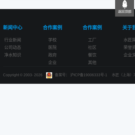
新闻中心
合作案例
合作案例
关于
行业新闻
学校
工厂
水匠
公司动态
医院
社区
荣誉
净水知识
政府
餐饮
企业
企业
其他
Copyright © 2003-
2026
备案号： 沪ICP备19006333号-1 水匠（上海