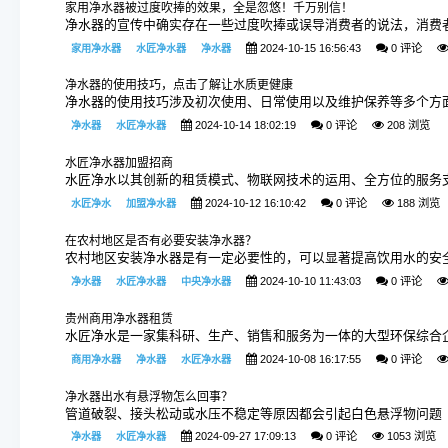
家用净水器被过度吹捧的效果，全是忽悠！千万别信！
净水器的宣传中确实存在一些过度吹捧或误导消费者的说法，消费
2024-10-15 16:56:43
0 评论
家用净水器
水匠净水器
净水器
净水器的使用技巧，点击了解让水质更健康
净水器的使用技巧涉及初次使用、日常使用以及维护保养等多个方
2024-10-14 18:02:19
0 评论
208 浏览
净水器
水匠净水器
水匠净水器加盟招商
水匠净水以其创新的租赁模式、物联网技术的运用、全方位的服务
2024-10-12 16:10:42
0 评论
188 浏览
水匠净水
加盟净水器
在农村地区是否有必要安装净水器？
农村地区安装净水器是有一定必要性的，可以显著提高饮用水的安
2024-10-10 11:43:03
0 评论
净水器
水匠净水器
中央净水器
贵州商用净水器租赁
水匠净水是一家集科研、生产、销售和服务为一体的大型环保综合
2024-10-08 16:17:55
0 评论
商用净水器
净水器
水匠净水器
净水器出水有悬浮物怎么回事？
管道破裂、接头松动或水压不稳定等原因都会引起白色悬浮物问题
2024-09-27 17:09:13
0 评论
1053 浏览
净水器
水匠净水器